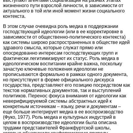
выступают агентами социализации на разных этапах
жизненного пути взрослой личности, в зависимости от
актуального в той или иной момент жизни социального
контекста.
В этом случае очевидна роль медиа в поддержании
господствующей идеологии (или в ее корректировке в
зависимости от общественно-политического контекста)
как системы широко распространенных в обществе идей
здравого смысла, которые служат прямо или
опосредованно интересам господствующих групп и
фактически легитимизируют их статус. Роль медиа в
идеологическом воспитании крайне важна, поскольку
зачастую ключевые положения идеологии не
прописываются формально в рамках одного документа,
но присутствуют в форме официального дискурса
государства, представляют его позицию посредством как
текстов нормативных документов, так и выступлений
политиков. Перенос фокуса внимания от идеологии как
неверифицируемой системы абстрактных идей к
конкретным источникам – языку, речи и документам –
еще больше интегрирует медиа в ее воспроизводство
(Фуко, 1977). Роль медиа и культурных индустрий в
целом в воспроизводстве идеологии была описана
трудами представителей Франкфуртской школы,