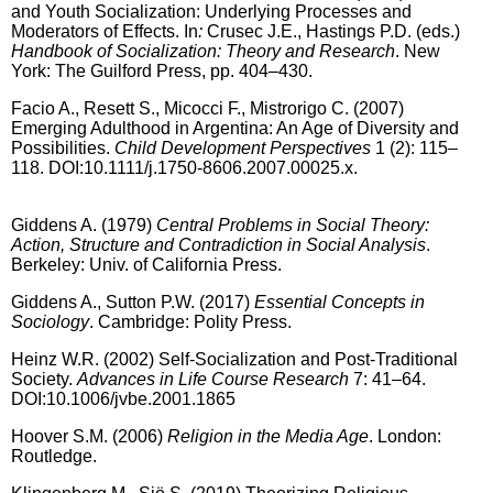
and Youth Socialization: Underlying Processes and
Moderators of Effects. In
:
Crusec J.E., Hastings P.D. (eds.)
Handbook of Socialization: Theory and Research
. New
York: The Guilford Press, pp. 404–430.
Facio
A., Resett S., Micocci F., Mistrorigo C. (2007)
Emerging Adulthood in Argentina: An Age of Diversity and
Possibilities.
Child Development Perspectives
1 (2): 115–
118. DOI:10.1111/j.1750-8606.2007.00025.x.
Giddens A. (1979)
Central Problems in Social Theory:
Action, Structure and Contradiction in Social Analysis
.
Berkeley: Univ. of California Press.
Giddens A., Sutton P.W. (2017)
Essential Concepts in
Sociology
. Cambridge: Polity Press.
Heinz W.R. (2002) Self-Socialization and Post-Traditional
Society.
Advances in Life Course Research
7: 41–64.
DOI:10.1006/jvbe.2001.1865
Hoover S.M. (2006)
Religion in the Media Age
. London:
Routledge.