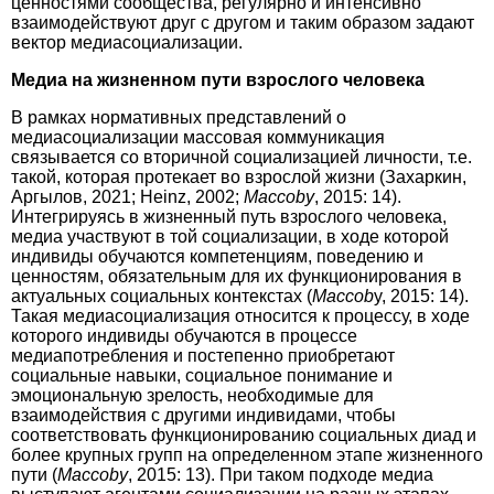
ценностями сообщества, регулярно и интенсивно
взаимодействуют друг с другом и таким образом задают
вектор медиасоциализации.
Медиа на жизненном пути взрослого человека
В рамках нормативных представлений о
медиасоциализации массовая коммуникация
связывается со вторичной социализацией личности, т.е.
такой, которая протекает во взрослой жизни (Захаркин,
Аргылов, 2021; Heinz, 2002;
Maccoby
, 2015: 14).
Интегрируясь в жизненный путь взрослого человека,
медиа участвуют в той социализации, в ходе которой
индивиды обучаются компетенциям, поведению и
ценностям, обязательным для их функционирования в
актуальных социальных контекстах (
Maccob
y, 2015: 14).
Такая медиасоциализация относится к процессу, в ходе
которого индивиды обучаются в процессе
медиапотребления и постепенно приобретают
социальные навыки, социальное понимание и
эмоциональную зрелость, необходимые для
взаимодействия с другими индивидами, чтобы
соответствовать функционированию социальных диад и
более крупных групп на определенном этапе жизненного
пути (
Maccoby
, 2015: 13). При таком подходе медиа