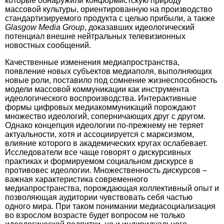
которые обнаружили конформистскую природу
массовой культуры, ориентированную на производство
стандартизируемого продукта с целью прибыли, а также
Glasgow
Media Group
, доказавших идеологический
потенциал внешне нейтральных телевизионных
новостных сообщений.
Качественные изменения медиапространства,
появление новых субъектов медиаполя, выполняющих
новые роли, поставило под сомнение жизнеспособность
модели массовой коммуникации как инструмента
идеологического воспроизводства. Интерактивные
формы цифровых медиакоммуникаций порождают
множество идеологий, соперничающих друг с другом.
Однако концепция идеологии по-прежнему не теряет
актуальности, хотя и ассоциируется с марксизмом,
влияние которого в академических кругах ослабевает.
Исследователи все чаще говорят о дискурсивных
практиках и формируемом социальном дискурсе в
противовес идеологии. Множественность дискурсов –
важная характеристика современного
медиапространства, порождающая коллективный опыт и
позволяющая аудитории чувствовать себя частью
одного мира. При таком понимании медиасоциализация
во взрослом возрасте будет вопросом не только