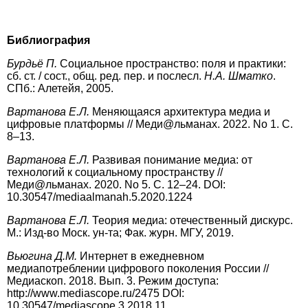
Библиография
Бурдье
̈ П.
Социальное пространство: поля и практики:
сб. ст. / сост., общ. ред. пер. и послесл.
Н.А. Шматко
.
СПб.: Алетейя, 2005.
Вартанова
Е.Л.
Меняющаяся архитектура медиа и
цифровые платформы // Меди@льманах. 2022. No 1. С.
8–13.
Вартанова
Е.Л.
Развивая понимание медиа: от
технологий к социальному пространству //
Меди@льманах. 2020. No 5. С. 12–24. DOI:
10.30547/mediaalmanah.5.2020.1224
Вартанова
Е.Л.
Теория медиа: отечественный дискурс.
М.: Изд-во Моск. ун-та; Фак. журн. МГУ, 2019.
Вьюгина Д.М.
Интернет в ежедневном
медиапотреблении цифрового поколения России //
Медиаскоп. 2018. Вып. 3. Режим доступа:
http://www.mediascope.ru/2475 DOI:
10.30547/mediascope.3.2018.11