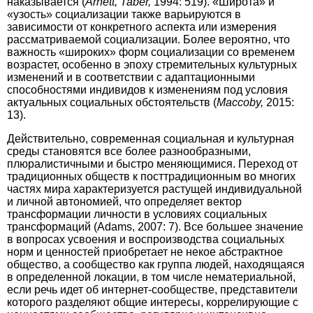
наказывается (
Arnett, Taber,
1994: 519). «Широта» и
«узость» социализации также варьируются в
зависимости от конкретного аспекта или измерения
рассматриваемой социализации. Более вероятно, что
важность «широких» форм социализации со временем
возрастет, особенно в эпоху стремительных культурных
изменений и в соответствии с адаптационными
способностями индивидов к изменениям под условия
актуальных социальных обстоятельств (
Maccoby,
2015:
13).
Действительно, современная социальная и культурная
среды становятся все более разнообразными,
плюралистичными и быстро меняющимися. Переход от
традиционных обществ к посттрадиционным во многих
частях мира характеризуется растущей индивидуальной
и личной автономией, что определяет вектор
трансформации личности в условиях социальных
трансформаций (Adams, 2007: 7). Все большее значение
в вопросах усвоения и воспроизводства социальных
норм и ценностей приобретает не некое абстрактное
общество, а сообщество как группа людей, находящаяся
в определенной локации, в том числе нематериальной,
если речь идет об интернет-сообществе, представители
которого разделяют общие интересы, коррелирующие с