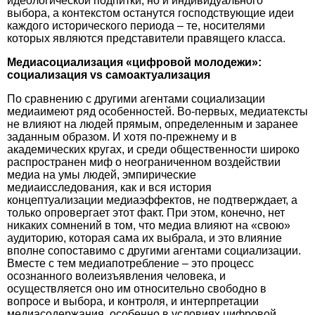
идеологической подпитки, но и индивидуального
выбора, а контекстом останутся господствующие идеи
каждого исторического периода – те, носителями
которых являются представители правящего класса.
Медиасоциализация
«цифровой молодежи»:
социализация vs самоактуализация
По сравнению с другими агентами социализации
медиаимеют ряд особенностей. Во-первых, медиатексты
не влияют на людей прямым, определенным и заранее
заданным образом. И хотя по-прежнему и в
академических кругах, и среди общественности широко
распространен миф о неограниченном воздействии
медиа на умы людей, эмпирические
медиаисследования, как и вся история
концептуализации медиаэффектов, не подтверждает, а
только опровергает этот факт. При этом, конечно, нет
никаких сомнений в том, что медиа влияют на «свою»
аудиторию, которая сама их выбрала, и это влияние
вполне сопоставимо с другими агентами социализации.
Вместе с тем медиапотребление – это процесс
осознанного волеизъявления человека, и
осуществляется оно им относительно свободно в
вопросе и выбора, и контроля, и интерпретации
медиасодержания, особенно в условиях цифровой