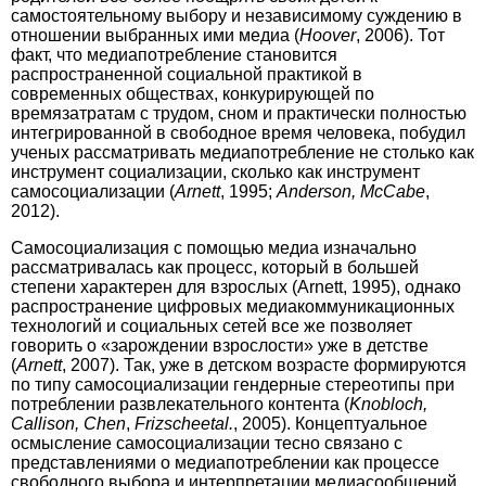
самостоятельному выбору и независимому суждению в
отношении выбранных ими медиа (
Hoover
, 2006). Тот
факт, что медиапотребление становится
распространенной социальной практикой в
современных обществах, конкурирующей по
времязатратам с трудом, сном и практически полностью
интегрированной в свободное время человека, побудил
ученых рассматривать медиапотребление не столько как
инструмент социализации, сколько как инструмент
самосоциализации (
Arnett
, 1995;
Anderson, McCabe
,
2012).
Самосоциализация с помощью медиа изначально
рассматривалась как процесс, который в большей
степени характерен для взрослых (Arnett, 1995), однако
распространение цифровых медиакоммуникационных
технологий и социальных сетей все же позволяет
говорить о «зарождении взрослости» уже в детстве
(
Arnett
, 2007). Так, уже в детском возрасте формируются
по типу самосоциализации гендерные стереотипы при
потреблении развлекательного контента (
Knobloch,
Callison, Chen
,
Frizscheetal.
, 2005). Концептуальное
осмысление самосоциализации тесно связано с
представлениями о медиапотреблении как процессе
свободного выбора и интерпретации медиасообщений,