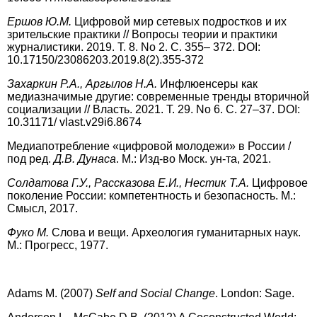
Ершов Ю.М.
Цифровой мир сетевых подростков и их
зрительские практики // Вопросы теории и практики
журналистики. 2019. Т. 8. No 2. С. 355– 372. DOI:
10.17150/23086203.2019.8(2).355-372
Захаркин
Р.А., Аргылов Н.А.
Инфлюенсеры как
медиазначимые другие: современные тренды вторичной
социализации // Власть. 2021. Т. 29. No 6. С. 27–37. DOI:
10.31171/ vlast.v29i6.8674
Медиапотребление «цифровой молодежи» в России /
под ред.
Д.В. Дунаса
. М.: Изд-во Моск. ун-та, 2021.
Солдатова Г.У., Рассказова Е.И., Нестик Т.А.
Цифровое
поколение России: компетентность и безопасность. М.:
Смысл, 2017.
Фуко М.
Слова и вещи. Археология гуманитарных наук.
М
.:
Прогресс
, 1977.
Adams M. (2007)
Self and Social Change
. London: Sage.