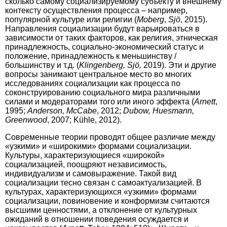
сколько самому социализируемому субъекту и внешнему
контексту осуществления процесса – например,
популярной культуре или религии (
Moberg
,
Sjö
, 2015).
Направления социализации будут варьироваться в
зависимости от таких факторов, как религия, этническая
принадлежность, социально-экономический статус и
положение, принадлежность к меньшинству /
большинству и т.д. (
Klingenberg, Sjö,
2019). Эти и другие
вопросы занимают центральное место во многих
исследованиях социализации как процесса по
соконструированию социального мира различными
силами и модераторами того или иного эффекта (
Arnett
,
1995;
Anderson, McCabe
, 2012;
Dubow, Huesmann,
Greenwood
, 2007; Kühle, 2012).
Современные теории проводят общее различие между
«узкими» и «широкими» формами социализации.
Культуры, характеризующиеся «широкой»
социализацией, поощряют независимость,
индивидуализм и самовыражение. Такой вид
социализации тесно связан с самоактуализацией. В
культурах, характеризующихся «узкими» формами
социализации, повиновение и конформизм считаются
высшими ценностями, а отклонение от культурных
ожиданий в отношении поведения осуждается и