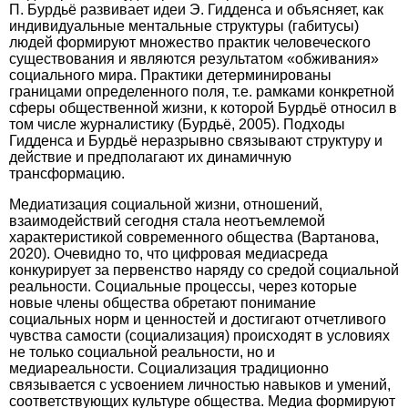
П. Бурдьё развивает идеи Э. Гидденса и объясняет, как
индивидуальные ментальные структуры (габитусы)
людей формируют множество практик человеческого
существования и являются результатом «обживания»
социального мира. Практики детерминированы
границами определенного поля, т.е. рамками конкретной
сферы общественной жизни, к которой Бурдьё относил в
том числе журналистику (Бурдьё, 2005). Подходы
Гидденса и Бурдьё неразрывно связывают структуру и
действие и предполагают их динамичную
трансформацию.
Медиатизация социальной жизни, отношений,
взаимодействий сегодня стала неотъемлемой
характеристикой современного общества (Вартанова,
2020). Очевидно то, что цифровая медиасреда
конкурирует за первенство наряду со средой социальной
реальности. Социальные процессы, через которые
новые члены общества обретают понимание
социальных норм и ценностей и достигают отчетливого
чувства самости (социализация) происходят в условиях
не только социальной реальности, но и
медиареальности. Социализация традиционно
связывается с усвоением личностью навыков и умений,
соответствующих культуре общества. Медиа формируют