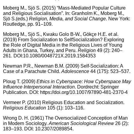
Moberg M., Sjö S. (2015) “Mass-Mediated Popular Culture
and Religious Socialisation”. In: Granholm K., Moberg M.,
Sjö S.(eds.)
Religion, Media, and Social Change
. New York:
Routledge, pp. 91–109.
Moberg M., Sjö S., Kwaku Golo B-W., Gökçe H.E. et al.
(2019) From Socialization to SelfSocialization? Exploring
the Role of Digital Media in the Religious Lives of Young
Adults in Ghana, Turkey, and Peru.
Religion
49 (2): 240–
261. DOI:10.1080/0048721X.2019.1584353
Newman P.R., Newman B.M. (2009) Self-Socialization: A
Case of a Parachute Child.
Adolescence
44 (175): 523–537.
Ploug
T. (2009)
Ethics in Cyberspace: How Cyberspace May
Influence Interpersonal Interaction
. Dordrecht: Springer
Publication. DOI: https://doi.org/10.1007/97890-481-2370-4
Vermeer P. (2010) Religious Education and Socialization.
Religious Education
105 (1): 103–116.
Wrong D. H. (1961) The Oversocialized Conception of Man
in Modern Sociology.
American
Sociological Review
26 (2):
183–193. DOI: 10.2307/2089854.