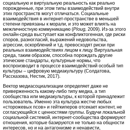
социальную и виртуальную реальность как реально
порожденные, при этом типы взаимодействий внутри
этих пространств могут отличаться. Социальные
взаимодействия в интернет-пространстве в меньшей
степени привязаны к морали, и это может влиять на
межличностную коммуникацию (
Ploug,
2009). Из-за этого
онлайн-среда выступает как конфликтогенная, где риски
споров, разногласий, выражений недовольства,
агрессии, оскорблений и т.д. превосходят риски при
реальных взаимодействиях лицом к лицу. Виртуальная
среда, таким образом, способна порождать другие
этические стандарты, культурные нормы, что
воспроизводит в процессе взаимодействий особый тип
культуры – цифровую медиакультуру (Солдатова,
Рассказова, Нестик, 2017).
Вектор медиасоциализации определяет даже не
приверженность какому-либо типу медиа, а тип
сообщества или медиакультуры, к которой принадлежит
пользователь. Именно эта культура жестче любых
«сторожевых псов» и гейткиперов отсекает контент, не
согласующийся с ценностями группы. Будучи локальной
социальной системой, интернет-сообщества формируют
отношения, которые базируются не только на общности
интересов, но и на антагонизме и ненависти,