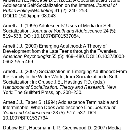
Anderson L., McCabe D.B. (2012) A Coconstructed World:
Adolescent Self-Socialization on the Internet.
Journal of
Public Policy&Marketing
31 (2): 240–253.
DOI:10.1509/jppm.08.043
Arnett J.J. (1995) Adolescents’ Uses of Media for Self-
Socialization.
Journal of Youth and Adolescence
24 (5):
519–533. DOI: 10.1007/BF01537054.
Arnett J.J. (2000) Emerging Adulthood: A Theory of
Development from the Late Teens through the Twenties.
American Psychologist
55 (5): 469–480. DOI:10.1037/0003-
066X.55.5.469
Arnett J.J. (2007) Socialization in Emerging Adulthood: From
the Family to the Wider World, from Socialization to Self-
Socialization: In: Crusec J.E., Hastings P.D. (eds.)
Handbook of Socialization: Theory and Research
. New
York: The Guilford Press, pp. 208–230.
Arnett J.J., Taber S. (1994) Adolescence Terminable and
Interminable: When Does Adolescence End.
Journal of
Youth and Adolescence
23 (5): 517–537. DOI:
10.1007/BF01537734
Dubow
E.F., Huesmann L.R, Greenwood D. (2007) Media