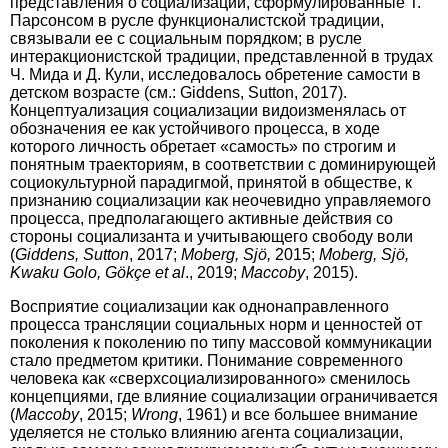
представления о социализации, сформулированные Т.
Парсонсом в русле функционалистской традиции,
связывали ее с социальным порядком; в русле
интеракционистской традиции, представленной в трудах
Ч. Мида и Д. Кули, исследовалось обретение самости в
детском возрасте (см.: Giddens, Sutton, 2017).
Концептуализация социализации видоизменялась от
обозначения ее как устойчивого процесса, в ходе
которого личность обретает «самость» по строгим и
понятным траекториям, в соответствии с доминирующей
социокультурной парадигмой, принятой в обществе, к
признанию социализации как неочевидно управляемого
процесса, предполагающего активные действия со
стороны социализанта и учитывающего свободу воли
(
Giddens, Sutton
, 2017;
Moberg, Sjö,
2015;
Moberg, Sjö,
Kwaku Golo, Gökçe et al
., 2019;
Maccoby
, 2015).
Восприятие социализации как однонаправленного
процесса трансляции социальных норм и ценностей от
поколения к поколению по типу массовой коммуникации
стало предметом критики. Понимание современного
человека как «сверхсоциализированного» сменилось
концепциями, где влияние социализации ограничивается
(
Maccoby
, 2015;
Wrong
, 1961) и все большее внимание
уделяется не столько влиянию агента социализации,