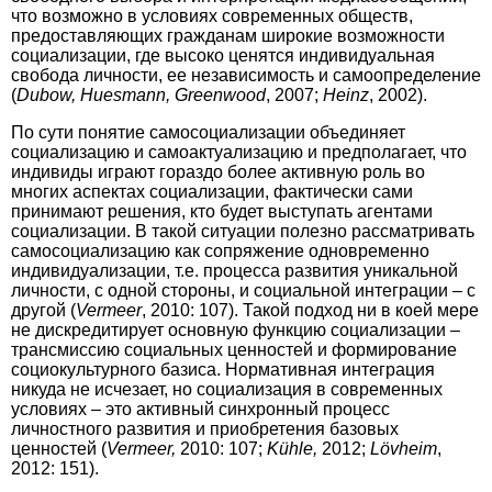
что возможно в условиях современных обществ,
предоставляющих гражданам широкие возможности
социализации, где высоко ценятся индивидуальная
свобода личности, ее независимость и самоопределение
(
Dubow, Huesmann, Greenwood
, 2007;
Heinz
, 2002).
По сути понятие самосоциализации объединяет
социализацию и самоактуализацию и предполагает, что
индивиды играют гораздо более активную роль во
многих аспектах социализации, фактически сами
принимают решения, кто будет выступать агентами
социализации. В такой ситуации полезно рассматривать
самосоциализацию как сопряжение одновременно
индивидуализации, т.е. процесса развития уникальной
личности, с одной стороны, и социальной интеграции – с
другой (
Vermeer
, 2010: 107). Такой подход ни в коей мере
не дискредитирует основную функцию социализации –
трансмиссию социальных ценностей и формирование
социокультурного базиса. Нормативная интеграция
никуда не исчезает, но социализация в современных
условиях – это активный синхронный процесс
личностного развития и приобретения базовых
ценностей (
Vermeer,
2010: 107;
Kühle,
2012;
Lövheim
,
2012: 151).