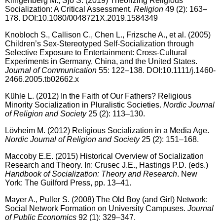
Klingenberg M., Sjö S. (2019) Theorizing Religious
Socialization: A Critical Assessment.
Religion
49 (2): 163–
178. DOI:10.1080/0048721X.2019.1584349
Knobloch S., Callison C., Chen L., Frizsche A., et al. (2005)
Children’s Sex-Stereotyped Self-Socialization through
Selective Exposure to Entertainment: Cross-Cultural
Experiments in Germany, China, and the United States.
Journal of Communication
55: 122–138. DOI:10.1111/j.1460-
2466.2005.tb02662.x
Kühle
L. (2012) In the Faith of Our Fathers? Religious
Minority Socialization in Pluralistic Societies.
Nordic Journal
of Religion and Society
25 (2): 113–130.
Lövheim
M. (2012) Religious Socialization in a Media Age.
Nordic Journal of Religion and Society
25 (2): 151–168.
Maccoby E.E. (2015) Historical Overview of Socialization
Research and Theory. In: Crusec J.E., Hastings P.D. (eds.)
Handbook of Socialization: Theory and Research
. New
York: The Guilford Press, pp. 13–41.
Mayer A., Puller S. (2008) The Old Boy (and Girl) Network:
Social Network Formation on University Campuses.
Journal
of Public Economics
92 (1): 329–347.