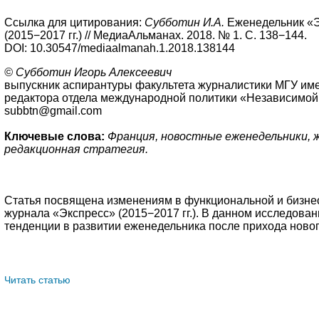
Ссылка для цитирования:
Субботин И.А.
Еженедельник «Э
(2015−2017 гг.) // МедиаАльманах. 2018. № 1. С. 138−144.
DOI: 10.30547/mediaalmanah.1.2018.138144
© Субботин Игорь Алексеевич
выпускник аспирантуры факультета журналистики МГУ име
редактора отдела международной политики «Независимой га
subbtn@gmail.com
Ключевые слова:
Франция, новостные еженедельники, ж
редакционная стратегия.
Статья посвящена изменениям в функциональной и бизнес
журнала «Экспресс» (2015−2017 гг.). В данном исследова
тенденции в развитии еженедельника после прихода новог
Читать статью